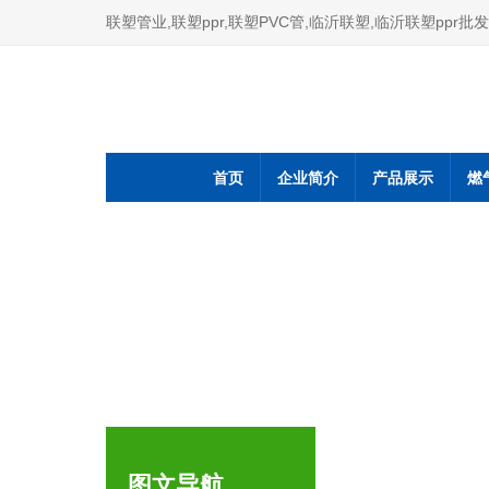
联塑管业,联塑ppr,联塑PVC管,临沂联塑,临沂联塑ppr批发
首页
企业简介
产品展示
燃
图文导航